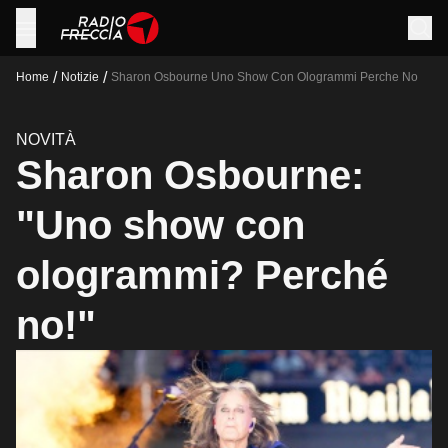
/
/
Home
Notizie
Sharon Osbourne Uno Show Con Ologrammi Perche No
NOVITÀ
Sharon Osbourne:
"Uno show con
ologrammi? Perché
no!"