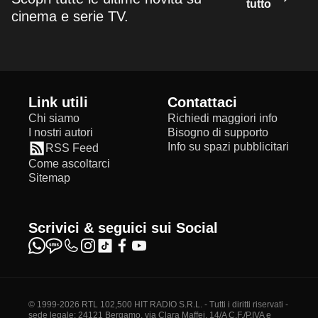
tutto
cinema e serie TV.
Link utili
Contattaci
Chi siamo
Richiedi maggiori info
I nostri autori
Bisogno di supporto
Info su spazi pubblicitari
RSS Feed
Come ascoltarci
Sitemap
Scrivici & seguici sui Social
© 1999-2026 RTL 102,500 HIT RADIO S.R.L. - Tutti i diritti riservati -
sede legale: 24121 Bergamo, via Clara Maffei, 14/A C.F./P.IVA e