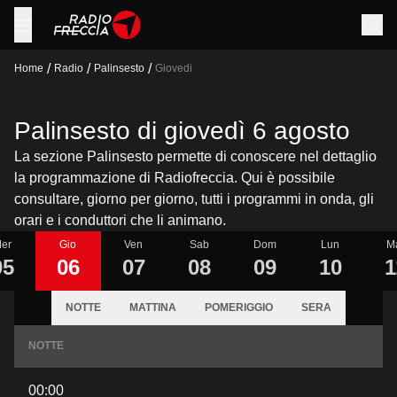
/
/
/
Home
Radio
Palinsesto
Giovedi
Palinsesto di giovedì 6 agosto
La sezione Palinsesto permette di conoscere nel dettaglio
la programmazione di Radiofreccia. Qui è possibile
consultare, giorno per giorno, tutti i programmi in onda, gli
orari e i conduttori che li animano.
er
Gio
Ven
Sab
Dom
Lun
M
05
06
07
08
09
10
1
NOTTE
MATTINA
POMERIGGIO
SERA
NOTTE
00:00