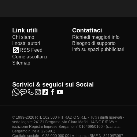
Link utili
Contattaci
Chi siamo
Richiedi maggiori info
I nostri autori
Bisogno di supporto
Info su spazi pubblicitari
RSS Feed
Come ascoltarci
Sitemap
Scrivici & seguici sui Social
© 1999-2026 RTL 102,500 HIT RADIO S.R.L. - Tutti i diritti riservati -
sede legale: 24121 Bergamo, via Clara Maffei, 14/A C.F./P.IVA e
iscrizione Registro Imprese Bergamo n° 01646950160 - (c.c.i.a.a.
Bergamo n. r.e.a. 226901)
Capitale sociale - € 25.000.000,00 i.v. Licenza SIAE N. 3210/I/3087.