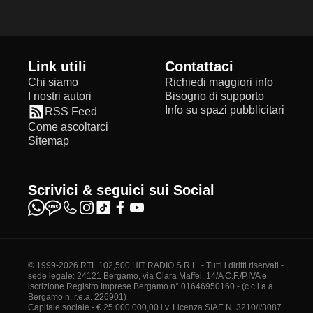
Link utili
Contattaci
Chi siamo
Richiedi maggiori info
I nostri autori
Bisogno di supporto
Info su spazi pubblicitari
RSS Feed
Come ascoltarci
Sitemap
Scrivici & seguici sui Social
© 1999-2026 RTL 102,500 HIT RADIO S.R.L. - Tutti i diritti riservati -
sede legale: 24121 Bergamo, via Clara Maffei, 14/A C.F./P.IVA e
iscrizione Registro Imprese Bergamo n° 01646950160 - (c.c.i.a.a.
Bergamo n. r.e.a. 226901)
Capitale sociale - € 25.000.000,00 i.v. Licenza SIAE N. 3210/I/3087.