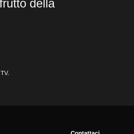
frutto della
 TV.
Contattaci