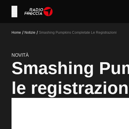
/
/
Home
Notizie
Smashing Pumpkins Completate Le Registrazioni
NOVITÀ
Smashing Pum
le registrazion