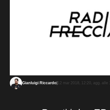
Gianluigi Riccardo
|
12 mar 2018, 12:20
, agg. alle