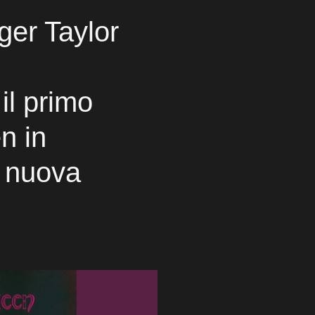
ger Taylor
il primo
n in
a nuova