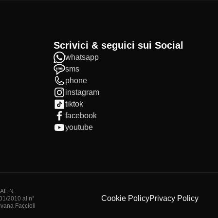
Scrivici & seguici sui Social
whatsapp
sms
phone
instagram
tiktok
facebook
youtube
IAE N.
Cookie Policy
Privacy Policy
/01/2010 al n°
vana Faccioli