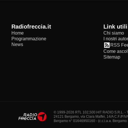
radiofreccia.it
Link utili
Home
Chi siamo
Programmazione
I nostri autor
News
RSS Fe
Come ascolt
Sitemap
© 1999-2026 RTL 102,500 HIT RADIO S.R.L. - Tutti 
24121 Bergamo, via Clara Maffei, 14/A C.F./P.IV
Bergamo n° 01646950160 - (c.c.i.a.a. Bergamo n