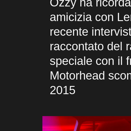
Ozzy ha ricorda
amicizia con L
recente intervis
raccontato del 
speciale con il 
Motorhead sco
2015