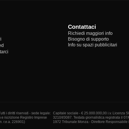
Contattaci
Richiedi maggiori info
i
Bisogno di supporto
Info su spazi pubblicitari
ed
arci
i diritti riservati - sede legale:
Capitale sociale - € 25.000.000,00 i.v. Licenza S
A e iscrizione Registro Imprese
3210/I/3087. Testata giornalistica registrata il 07
. r.e.a. 226901)
1972 Tribunale Monza - Direttore Responsabile I