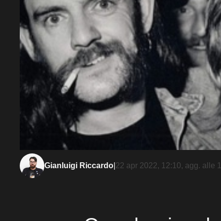
Gianluigi Riccardo
|
22 apr 2022, 12:10
, agg. alle
1