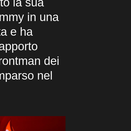
to la sua
emmy in una
ta e ha
rapporto
frontman dei
mparso nel