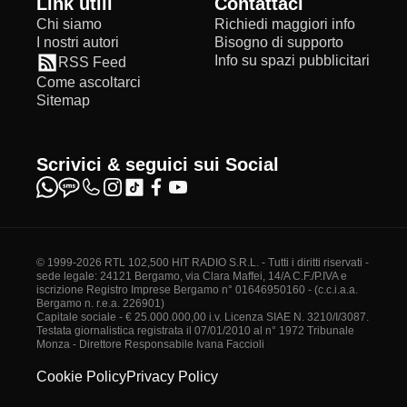
Link utili
Contattaci
Chi siamo
Richiedi maggiori info
I nostri autori
Bisogno di supporto
Info su spazi pubblicitari
RSS Feed
Come ascoltarci
Sitemap
Scrivici & seguici sui Social
© 1999-2026 RTL 102,500 HIT RADIO S.R.L. - Tutti i diritti riservati -
sede legale: 24121 Bergamo, via Clara Maffei, 14/A C.F./P.IVA e
iscrizione Registro Imprese Bergamo n° 01646950160 - (c.c.i.a.a.
Bergamo n. r.e.a. 226901)
Capitale sociale - € 25.000.000,00 i.v. Licenza SIAE N. 3210/I/3087.
Testata giornalistica registrata il 07/01/2010 al n° 1972 Tribunale
Monza - Direttore Responsabile Ivana Faccioli
Cookie Policy
Privacy Policy