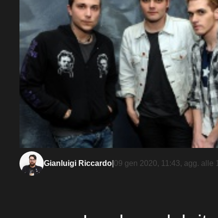
Gianluigi Riccardo
|
09 gen 2020, 11:43
, agg. alle