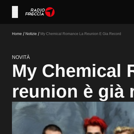
/
/
Home
Notizie
My Chemical Romance La Reunion E Gia Record
NOVITÀ
My Chemical 
reunion è già 