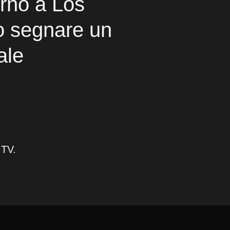
orno a Los
o segnare un
ale
 TV.