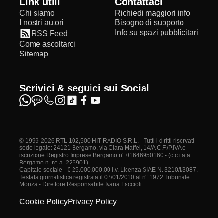
Link utili
Contattaci
Chi siamo
Richiedi maggiori info
I nostri autori
Bisogno di supporto
Info su spazi pubblicitari
RSS Feed
Come ascoltarci
Sitemap
Scrivici & seguici sui Social
© 1999-2026 RTL 102,500 HIT RADIO S.R.L. - Tutti i diritti riservati -
sede legale: 24121 Bergamo, via Clara Maffei, 14/A C.F./P.IVA e
iscrizione Registro Imprese Bergamo n° 01646950160 - (c.c.i.a.a.
Bergamo n. r.e.a. 226901)
Capitale sociale - € 25.000.000,00 i.v. Licenza SIAE N. 3210/I/3087.
Testata giornalistica registrata il 07/01/2010 al n° 1972 Tribunale
Monza - Direttore Responsabile Ivana Faccioli
Cookie Policy
Privacy Policy