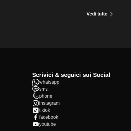
Vedi tutto
Scrivici & seguici sui Social
whatsapp
sms
phone
instagram
tiktok
facebook
youtube