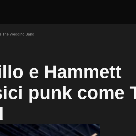
ome The Wedding Band
jillo e Hammett
sici punk come 
d