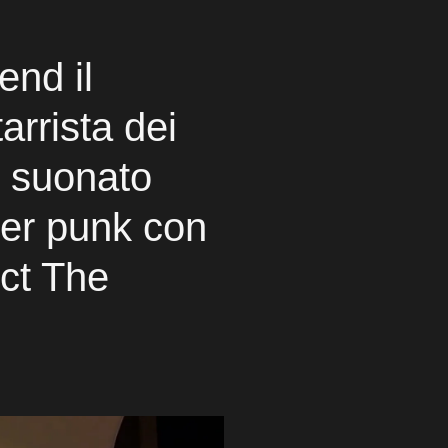
end il
tarrista dei
o suonato
ver punk con
ect The