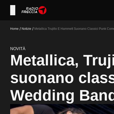
/
/
Home
Notizie
Metallica Trujillo E Hammett Suonano Classici Punk C
NOVITÀ
Metallica, Tru
suonano clas
Wedding Ban