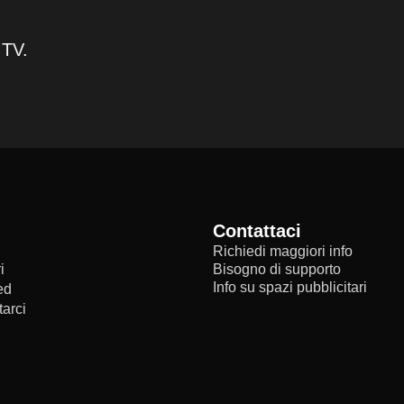
 TV.
Contattaci
Richiedi maggiori info
i
Bisogno di supporto
Info su spazi pubblicitari
ed
arci