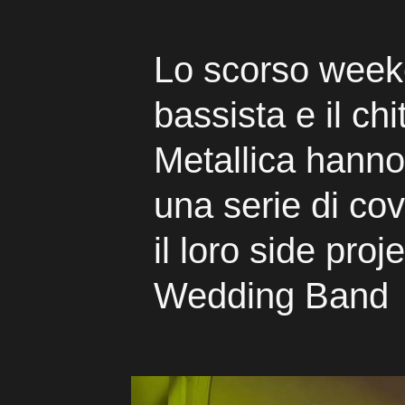
Lo scorso week
bassista e il chi
Metallica hann
una serie di co
il loro side proj
Wedding Band