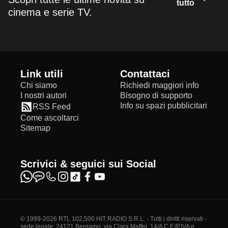
tutto
cinema e serie TV.
Link utili
Contattaci
Chi siamo
Richiedi maggiori info
I nostri autori
Bisogno di supporto
Info su spazi pubblicitari
RSS Feed
Come ascoltarci
Sitemap
Scrivici & seguici sui Social
© 1999-2026 RTL 102,500 HIT RADIO S.R.L. - Tutti i diritti riservati -
sede legale: 24121 Bergamo, via Clara Maffei, 14/A C.F./P.IVA e