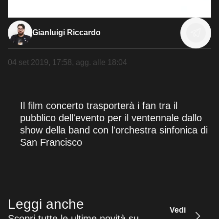
Gianluigi Riccardo
04 set 2019, 17:58
, agg. alle
18:04
Il film concerto trasporterà i fan tra il
pubblico dell'evento per il ventennale dallo
show della band con l'orchestra sinfonica di
San Francisco
Leggi anche
Vedi
Scopri tutte le ultime novità su