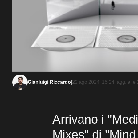
Gianluigi Riccardo
|
22 ago 2024, 15:24
, agg. alle
Arrivano i "Medi
Mixes" di "Min