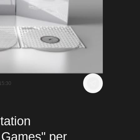
15:30
tation
d Games" per