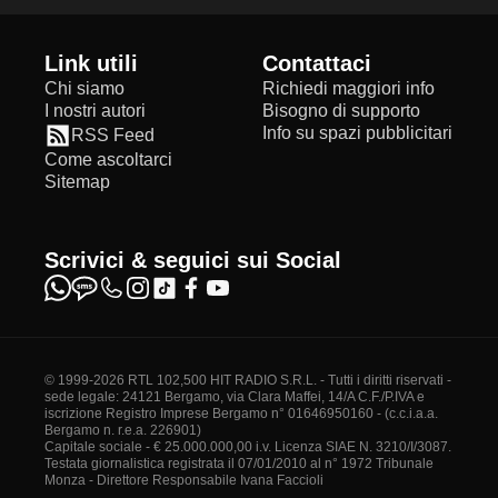
Link utili
Contattaci
Chi siamo
Richiedi maggiori info
I nostri autori
Bisogno di supporto
Info su spazi pubblicitari
RSS Feed
Come ascoltarci
Sitemap
Scrivici & seguici sui Social
© 1999-2026 RTL 102,500 HIT RADIO S.R.L. - Tutti i diritti riservati -
sede legale: 24121 Bergamo, via Clara Maffei, 14/A C.F./P.IVA e
iscrizione Registro Imprese Bergamo n° 01646950160 - (c.c.i.a.a.
Bergamo n. r.e.a. 226901)
Capitale sociale - € 25.000.000,00 i.v. Licenza SIAE N. 3210/I/3087.
Testata giornalistica registrata il 07/01/2010 al n° 1972 Tribunale
Monza - Direttore Responsabile Ivana Faccioli