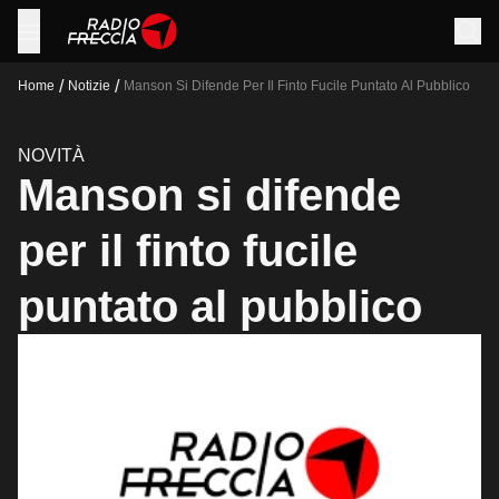
/
/
Home
Notizie
Manson Si Difende Per Il Finto Fucile Puntato Al Pubblico
NOVITÀ
Manson si difende
per il finto fucile
puntato al pubblico