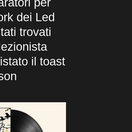
aratori per
ork dei Led
ati trovati
lezionista
tato il toast
ison