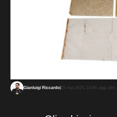
Gianluigi Riccardo
|
25 mar 2025, 14:56
, agg. alle