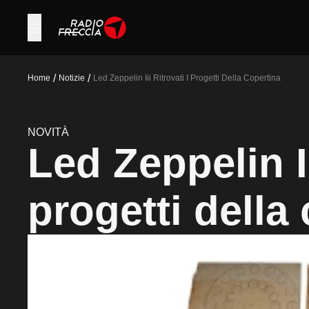
/
/
Home
Notizie
Led Zeppelin Iii Ritrovati I Progetti Della Copertina
NOVITÀ
Led Zeppelin III
progetti della