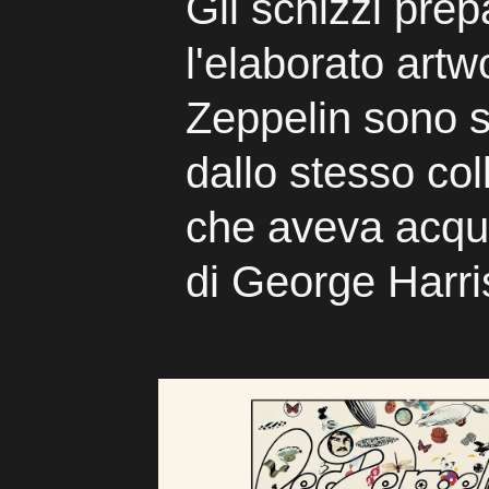
Gli schizzi prep
l'elaborato artw
Zeppelin sono st
dallo stesso col
che aveva acquis
di George Harr