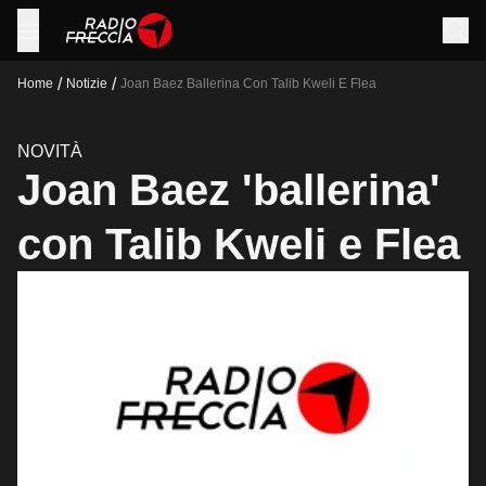
/
/
Home
Notizie
Joan Baez Ballerina Con Talib Kweli E Flea
NOVITÀ
Joan Baez 'ballerina'
con Talib Kweli e Flea