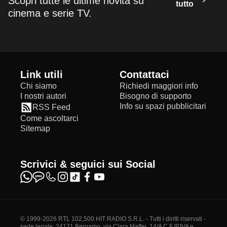
Scopri tutte le ultime novità su
tutto
cinema e serie TV.
Link utili
Contattaci
Chi siamo
Richiedi maggiori info
I nostri autori
Bisogno di supporto
Info su spazi pubblicitari
RSS Feed
Come ascoltarci
Sitemap
Scrivici & seguici sui Social
© 1999-2026 RTL 102,500 HIT RADIO S.R.L. - Tutti i diritti riservati -
sede legale: 24121 Bergamo, via Clara Maffei, 14/A C.F./P.IVA e