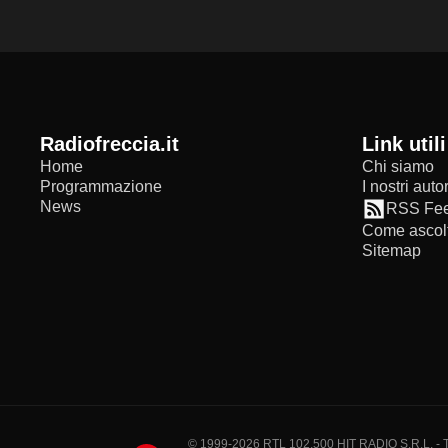
radiofreccia.it
Link utili
Home
Chi siamo
Programmazione
I nostri autor
News
RSS Fe
Come ascolt
Sitemap
© 1999-2026 RTL 102,500 HIT RADIO S.R.L. - Tutti 