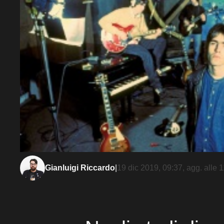
Gianluigi Riccardo
|
19 dic 2019, 09:37
, agg. alle
1