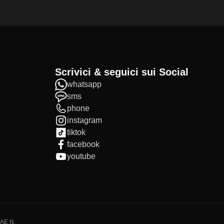
Scrivici & seguici sui Social
whatsapp
sms
phone
instagram
tiktok
facebook
youtube
IAE N.