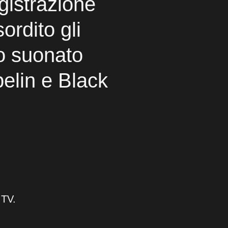
egistrazione
ordito gli
o suonato
elin e Black
 TV.