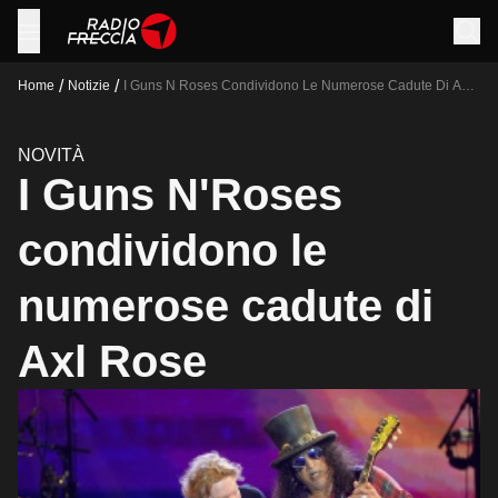
/
/
Home
Notizie
I Guns N Roses Condividono Le Numerose Cadute Di Axl
Rose
NOVITÀ
I Guns N'Roses
condividono le
numerose cadute di
Axl Rose