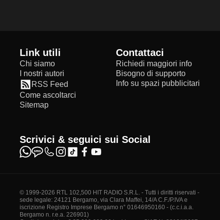
Link utili
Contattaci
Chi siamo
Richiedi maggiori info
I nostri autori
Bisogno di supporto
Info su spazi pubblicitari
RSS Feed
Come ascoltarci
Sitemap
Scrivici & seguici sui Social
© 1999-2026 RTL 102,500 HIT RADIO S.R.L. - Tutti i diritti riservati -
sede legale: 24121 Bergamo, via Clara Maffei, 14/A C.F./P.IVA e
iscrizione Registro Imprese Bergamo n° 01646950160 - (c.c.i.a.a.
Bergamo n. r.e.a. 226901)