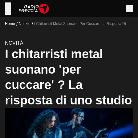
/
/
Home
Notizie
I Chitarristi Metal Suonano Per Cuccare La Risposta Di
Uno Studio
NOVITÀ
I chitarristi metal
suonano 'per
cuccare' ? La
risposta di uno studio