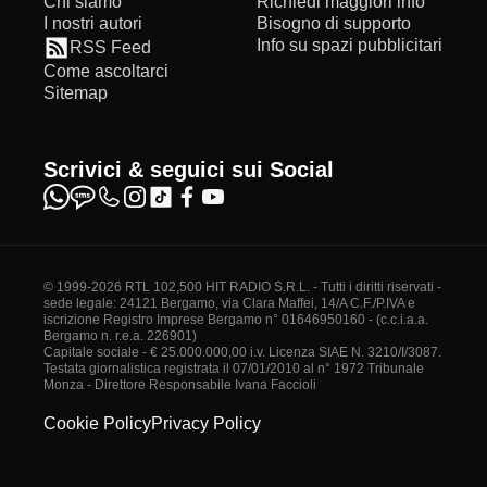
Chi siamo
Richiedi maggiori info
I nostri autori
Bisogno di supporto
Info su spazi pubblicitari
RSS Feed
Come ascoltarci
Sitemap
Scrivici & seguici sui Social
© 1999-2026 RTL 102,500 HIT RADIO S.R.L. - Tutti i diritti riservati -
sede legale: 24121 Bergamo, via Clara Maffei, 14/A C.F./P.IVA e
iscrizione Registro Imprese Bergamo n° 01646950160 - (c.c.i.a.a.
Bergamo n. r.e.a. 226901)
Capitale sociale - € 25.000.000,00 i.v. Licenza SIAE N. 3210/I/3087.
Testata giornalistica registrata il 07/01/2010 al n° 1972 Tribunale
Monza - Direttore Responsabile Ivana Faccioli
Cookie Policy
Privacy Policy