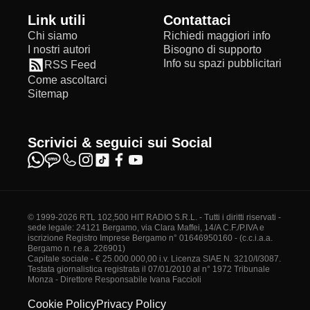
Link utili
Contattaci
Chi siamo
Richiedi maggiori info
I nostri autori
Bisogno di supporto
Info su spazi pubblicitari
RSS Feed
Come ascoltarci
Sitemap
Scrivici & seguici sui Social
© 1999-2026 RTL 102,500 HIT RADIO S.R.L. - Tutti i diritti riservati -
sede legale: 24121 Bergamo, via Clara Maffei, 14/A C.F./P.IVA e
iscrizione Registro Imprese Bergamo n° 01646950160 - (c.c.i.a.a.
Bergamo n. r.e.a. 226901)
Capitale sociale - € 25.000.000,00 i.v. Licenza SIAE N. 3210/I/3087.
Testata giornalistica registrata il 07/01/2010 al n° 1972 Tribunale
Monza - Direttore Responsabile Ivana Faccioli
Cookie Policy
Privacy Policy