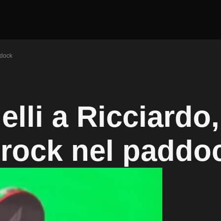
ddock
lli a Ricciardo,
il rock nel paddo