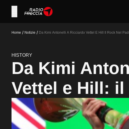
/
/
Home
Notizie
Da Kimi Antonelli A Ricciardo Vettel E Hill Il Rock Nel Pa
HISTORY
Da Kimi Antone
Vettel e Hill: 