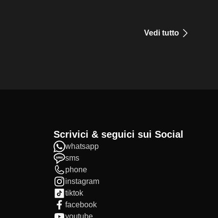
Vedi tutto
Scrivici & seguici sui Social
whatsapp
sms
phone
instagram
tiktok
facebook
youtube