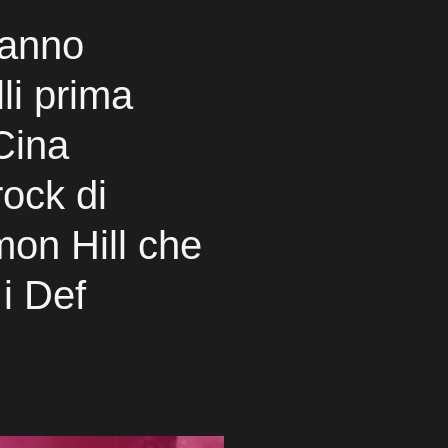
hanno
li prima
 Cina
rock di
on Hill che
i Def