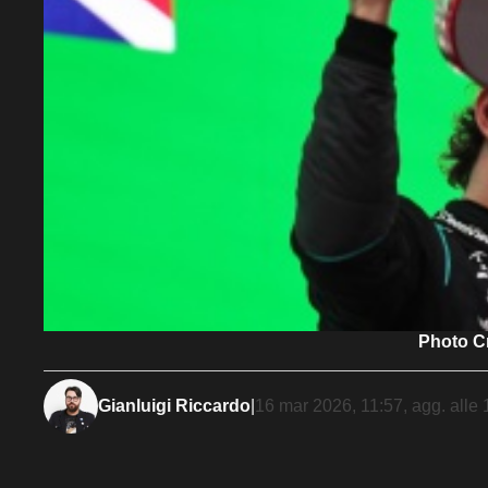
Photo Cr
Gianluigi Riccardo
|
16 mar 2026, 11:57
, agg. alle