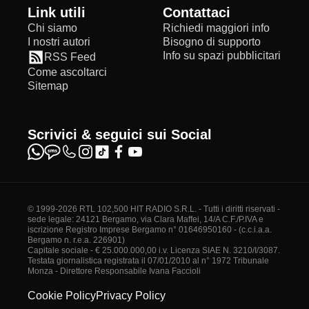
Link utili
Contattaci
Chi siamo
Richiedi maggiori info
I nostri autori
Bisogno di supporto
Info su spazi pubblicitari
RSS Feed
Come ascoltarci
Sitemap
Scrivici & seguici sui Social
© 1999-2026 RTL 102,500 HIT RADIO S.R.L. - Tutti i diritti riservati -
sede legale: 24121 Bergamo, via Clara Maffei, 14/A C.F./P.IVA e
iscrizione Registro Imprese Bergamo n° 01646950160 - (c.c.i.a.a.
Bergamo n. r.e.a. 226901)
Capitale sociale - € 25.000.000,00 i.v. Licenza SIAE N. 3210/I/3087.
Testata giornalistica registrata il 07/01/2010 al n° 1972 Tribunale
Monza - Direttore Responsabile Ivana Faccioli
Cookie Policy
Privacy Policy