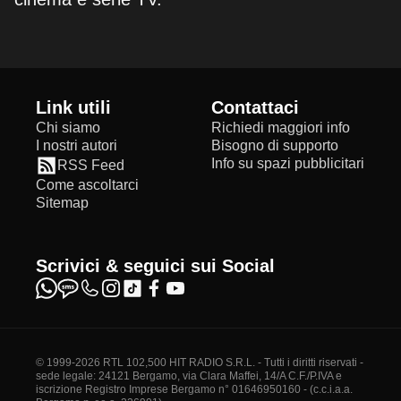
Link utili
Contattaci
Chi siamo
Richiedi maggiori info
I nostri autori
Bisogno di supporto
Info su spazi pubblicitari
RSS Feed
Come ascoltarci
Sitemap
Scrivici & seguici sui Social
© 1999-2026 RTL 102,500 HIT RADIO S.R.L. - Tutti i diritti riservati -
sede legale: 24121 Bergamo, via Clara Maffei, 14/A C.F./P.IVA e
iscrizione Registro Imprese Bergamo n° 01646950160 - (c.c.i.a.a.