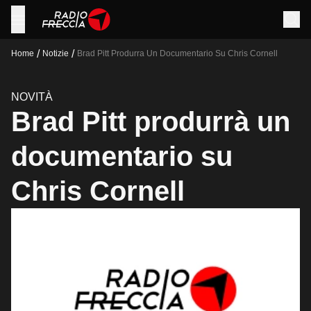
/
/
Home
Notizie
Brad Pitt Produrra Un Documentario Su Chris Cornell
NOVITÀ
Brad Pitt produrrà un
documentario su
Chris Cornell