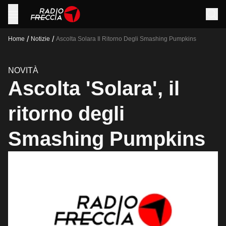
/
/
Home
Notizie
Ascolta Solara Il Ritorno Degli Smashing Pumpkins
NOVITÀ
Ascolta 'Solara', il
ritorno degli
Smashing Pumpkins