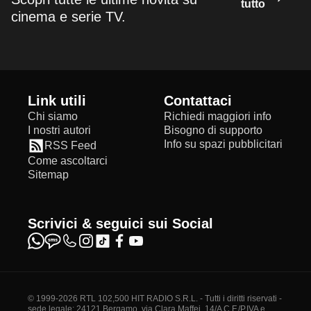
tutto
cinema e serie TV.
Link utili
Contattaci
Chi siamo
Richiedi maggiori info
I nostri autori
Bisogno di supporto
Info su spazi pubblicitari
RSS Feed
Come ascoltarci
Sitemap
Scrivici & seguici sui Social
© 1999-2026 RTL 102,500 HIT RADIO S.R.L. - Tutti i diritti riservati -
sede legale: 24121 Bergamo, via Clara Maffei, 14/A C.F./P.IVA e