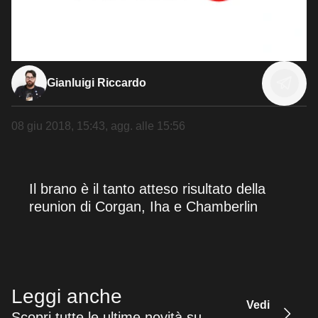
Gianluigi Riccardo
08 giu 2018, 15:43
, agg. alle
15:56
Il brano è il tanto atteso risultato della
reunion di Corgan, Iha e Chamberlin
Leggi anche
Vedi
Scopri tutte le ultime novità su