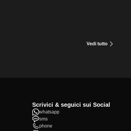
Vedi tutto
Scrivici & seguici sui Social
whatsapp
sms
phone