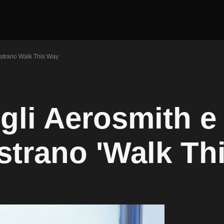
istrano Walk This Way
gli Aerosmith e 
trano 'Walk Th