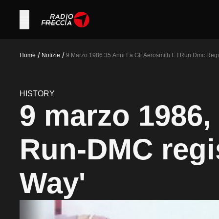
/
/
Home
Notizie
9 Marzo 1986 35 Anni Fa Gli Aerosmith E I Run Dmc Reg
HISTORY
9 marzo 1986, 
Run-DMC regis
Way'