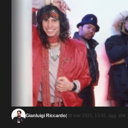
Gianluigi Riccardo
|
09 mar 2021, 13:42
, agg. alle