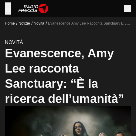
/
/
/
Home
Notizie
Novita
Evanescence Amy Lee Racconta Sanctuary E La
Ricerca Dell Umanita
NOVITÀ
Evanescence, Amy
Lee racconta
Sanctuary: “È la
ricerca dell’umanità”