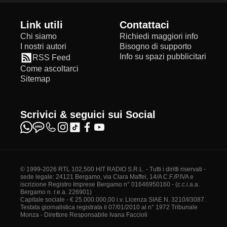
Link utili
Contattaci
Chi siamo
Richiedi maggiori info
I nostri autori
Bisogno di supporto
Info su spazi pubblicitari
RSS Feed
Come ascoltarci
Sitemap
Scrivici & seguici sui Social
© 1999-2026 RTL 102,500 HIT RADIO S.R.L. - Tutti i diritti riservati -
sede legale: 24121 Bergamo, via Clara Maffei, 14/A C.F./P.IVA e
iscrizione Registro Imprese Bergamo n° 01646950160 - (c.c.i.a.a.
Bergamo n. r.e.a. 226901)
Capitale sociale - € 25.000.000,00 i.v. Licenza SIAE N. 3210/I/3087.
Testata giornalistica registrata il 07/01/2010 al n° 1972 Tribunale
Monza - Direttore Responsabile Ivana Faccioli