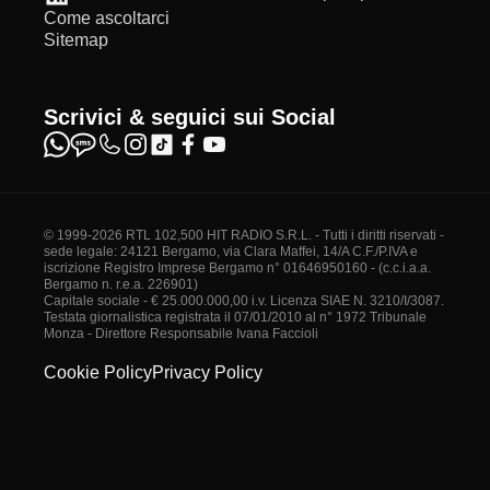
Come ascoltarci
Sitemap
Scrivici & seguici sui Social
© 1999-2026 RTL 102,500 HIT RADIO S.R.L. - Tutti i diritti riservati -
sede legale: 24121 Bergamo, via Clara Maffei, 14/A C.F./P.IVA e
iscrizione Registro Imprese Bergamo n° 01646950160 - (c.c.i.a.a.
Bergamo n. r.e.a. 226901)
Capitale sociale - € 25.000.000,00 i.v. Licenza SIAE N. 3210/I/3087.
Testata giornalistica registrata il 07/01/2010 al n° 1972 Tribunale
Monza - Direttore Responsabile Ivana Faccioli
Cookie Policy
Privacy Policy