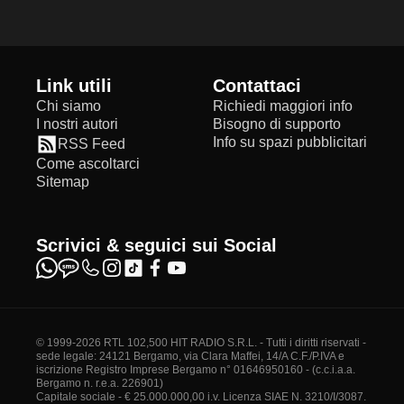
Link utili
Contattaci
Chi siamo
Richiedi maggiori info
I nostri autori
Bisogno di supporto
Info su spazi pubblicitari
RSS Feed
Come ascoltarci
Sitemap
Scrivici & seguici sui Social
© 1999-2026 RTL 102,500 HIT RADIO S.R.L. - Tutti i diritti riservati -
sede legale: 24121 Bergamo, via Clara Maffei, 14/A C.F./P.IVA e
iscrizione Registro Imprese Bergamo n° 01646950160 - (c.c.i.a.a.
Bergamo n. r.e.a. 226901)
Capitale sociale - € 25.000.000,00 i.v. Licenza SIAE N. 3210/I/3087.