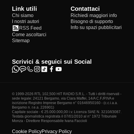
Link utili
Contattaci
Chi siamo
Richiedi maggiori info
I nostri autori
Bisogno di supporto
Info su spazi pubblicitari
RSS Feed
Come ascoltarci
Sitemap
Scrivici & seguici sui Social
© 1999-2026 RTL 102,500 HIT RADIO S.R.L. - Tutti i diritti riservati -
sede legale: 24121 Bergamo, via Clara Maffei, 14/A C.F./P.IVA e
iscrizione Registro Imprese Bergamo n° 01646950160 - (c.c.i.a.a.
Bergamo n. r.e.a. 226901)
Capitale sociale - € 25.000.000,00 i.v. Licenza SIAE N. 3210/I/3087.
Testata giornalistica registrata il 07/01/2010 al n° 1972 Tribunale
Monza - Direttore Responsabile Ivana Faccioli
Cookie Policy
Privacy Policy