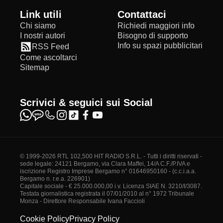
Link utili
Contattaci
Chi siamo
Richiedi maggiori info
I nostri autori
Bisogno di supporto
Info su spazi pubblicitari
RSS Feed
Come ascoltarci
Sitemap
Scrivici & seguici sui Social
© 1999-2026 RTL 102,500 HIT RADIO S.R.L. - Tutti i diritti riservati -
sede legale: 24121 Bergamo, via Clara Maffei, 14/A C.F./P.IVA e
iscrizione Registro Imprese Bergamo n° 01646950160 - (c.c.i.a.a.
Bergamo n. r.e.a. 226901)
Capitale sociale - € 25.000.000,00 i.v. Licenza SIAE N. 3210/I/3087.
Testata giornalistica registrata il 07/01/2010 al n° 1972 Tribunale
Monza - Direttore Responsabile Ivana Faccioli
Cookie Policy
Privacy Policy