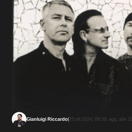
Gianluigi Riccardo
|
25 ott 2024, 09:39
, agg. alle
1