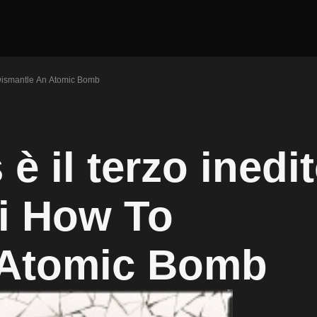
 Dismantle An Atomic Bomb
è il terzo inedi
di How To
 Atomic Bomb