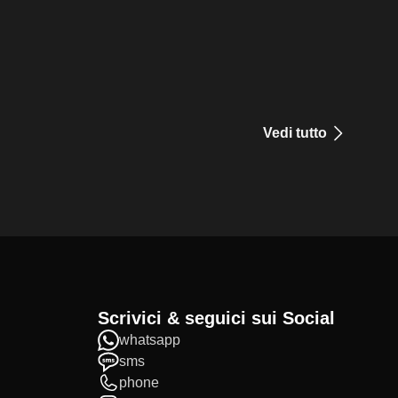
Vedi tutto
Scrivici & seguici sui Social
whatsapp
sms
phone