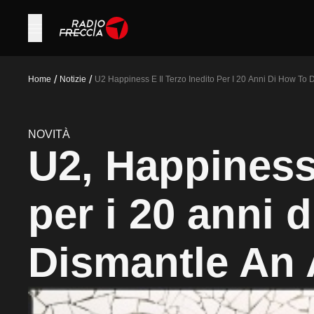
/
/
Home
Notizie
U2 Happiness E Il Terzo Inedito Per I 20 Anni Di How To
NOVITÀ
U2, Happiness 
per i 20 anni 
Dismantle An