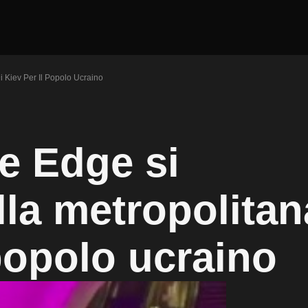
 Kiev Per Il Popolo Ucraino
e Edge si
lla metropolitan
 popolo ucraino