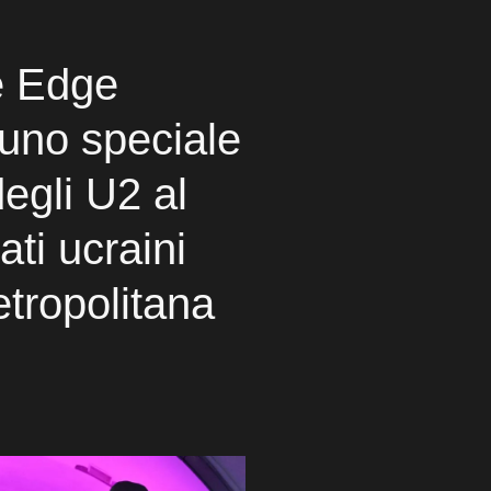
e Edge
uno speciale
egli U2 al
ati ucraini
metropolitana