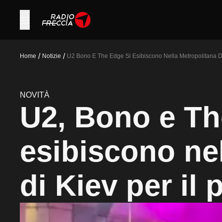
/
/
Home
Notizie
U2 Bono E The Edge Si Esibiscono Nella Metropolitana Di
NOVITÀ
U2, Bono e Th
esibiscono ne
di Kiev per il