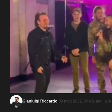
Gianluigi Riccardo
|
09 mag 2022, 09:49
, agg. alle