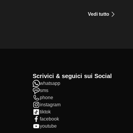
Vedi tutto
Scrivici & seguici sui Social
whatsapp
sms
phone
instagram
tiktok
facebook
youtube