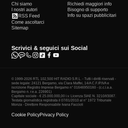
Chi siamo
Richiedi maggiori info
I nostri autori
Bisogno di supporto
Info su spazi pubblicitari
RSS Feed
Come ascoltarci
Sitemap
Scrivici & seguici sui Social
© 1999-2026 RTL 102,500 HIT RADIO S.R.L. - Tutti i diritti riservati -
sede legale: 24121 Bergamo, via Clara Maffei, 14/A C.F./P.IVA e
iscrizione Registro Imprese Bergamo n° 01646950160 - (c.c.i.a.a.
Bergamo n. r.e.a. 226901)
Capitale sociale - € 25.000.000,00 i.v. Licenza SIAE N. 3210/I/3087.
Testata giornalistica registrata il 07/01/2010 al n° 1972 Tribunale
Monza - Direttore Responsabile Ivana Faccioli
Cookie Policy
Privacy Policy