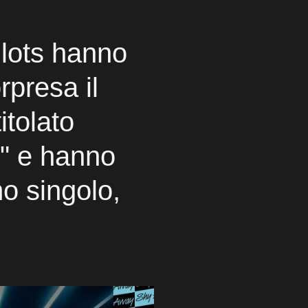
ilots hanno
rpresa il
itolato
y" e hanno
mo singolo,