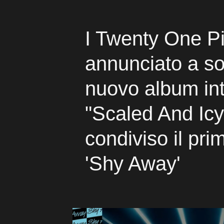
I Twenty One P
annunciato a so
nuovo album int
"Scaled And Ic
condiviso il pri
'Shy Away'