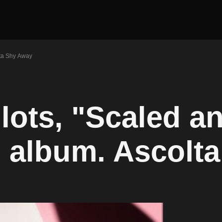
lta Shy Away
lots, "Scaled a
o album. Ascolta