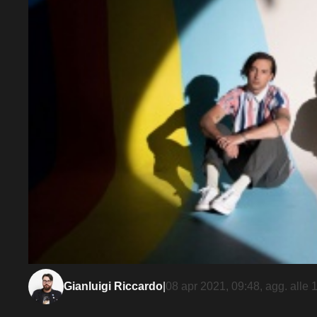
Gianluigi Riccardo
|
08 apr 2021, 09:48
, agg. alle
1