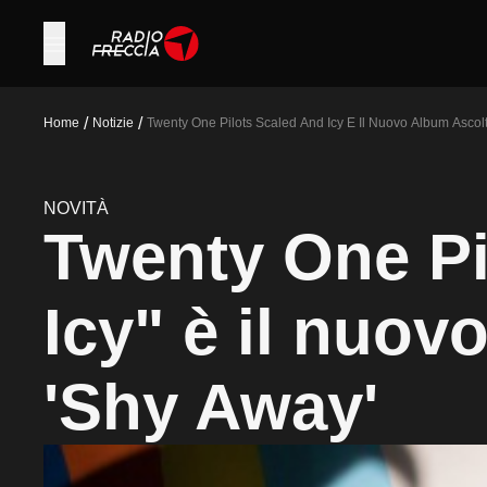
/
/
Home
Notizie
Twenty One Pilots Scaled And Icy E Il Nuovo Album Asco
NOVITÀ
Twenty One Pi
Icy" è il nuov
'Shy Away'