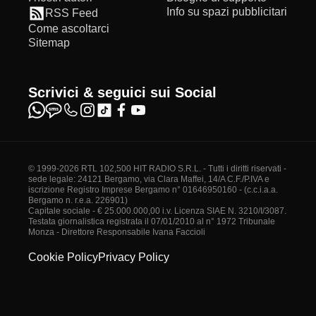
Info su spazi pubblicitari
RSS Feed
Come ascoltarci
Sitemap
Scrivici & seguici sui Social
© 1999-2026 RTL 102,500 HIT RADIO S.R.L. - Tutti i diritti riservati -
sede legale: 24121 Bergamo, via Clara Maffei, 14/A C.F./P.IVA e
iscrizione Registro Imprese Bergamo n° 01646950160 - (c.c.i.a.a.
Bergamo n. r.e.a. 226901)
Capitale sociale - € 25.000.000,00 i.v. Licenza SIAE N. 3210/I/3087.
Testata giornalistica registrata il 07/01/2010 al n° 1972 Tribunale
Monza - Direttore Responsabile Ivana Faccioli
Cookie Policy
Privacy Policy