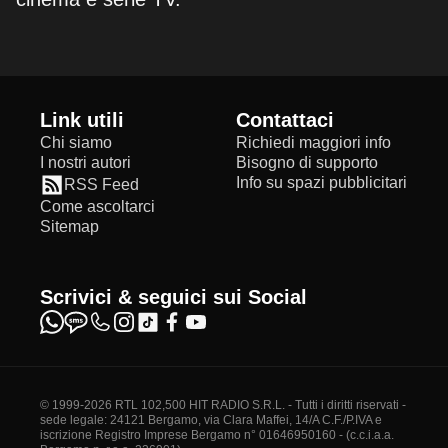
Link utili
Contattaci
Chi siamo
Richiedi maggiori info
I nostri autori
Bisogno di supporto
Info su spazi pubblicitari
RSS Feed
Come ascoltarci
Sitemap
Scrivici & seguici sui Social
© 1999-2026 RTL 102,500 HIT RADIO S.R.L. - Tutti i diritti riservati -
sede legale: 24121 Bergamo, via Clara Maffei, 14/A C.F./P.IVA e
iscrizione Registro Imprese Bergamo n° 01646950160 - (c.c.i.a.a.