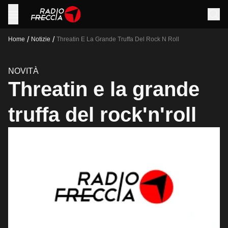
/
/
Home
Notizie
Threatin E La Grande Truffa Del Rock N Roll
NOVITÀ
Threatin e la grande
truffa del rock'n'roll