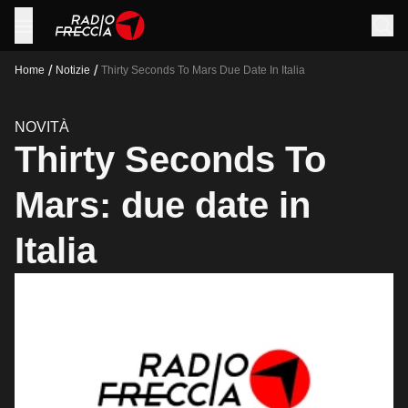
/
/
Home
Notizie
Thirty Seconds To Mars Due Date In Italia
NOVITÀ
Thirty Seconds To
Mars: due date in
Italia