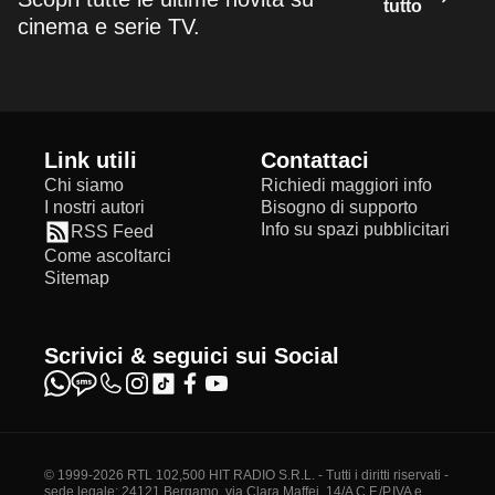
tutto
cinema e serie TV.
Link utili
Contattaci
Chi siamo
Richiedi maggiori info
I nostri autori
Bisogno di supporto
Info su spazi pubblicitari
RSS Feed
Come ascoltarci
Sitemap
Scrivici & seguici sui Social
© 1999-2026 RTL 102,500 HIT RADIO S.R.L. - Tutti i diritti riservati -
sede legale: 24121 Bergamo, via Clara Maffei, 14/A C.F./P.IVA e