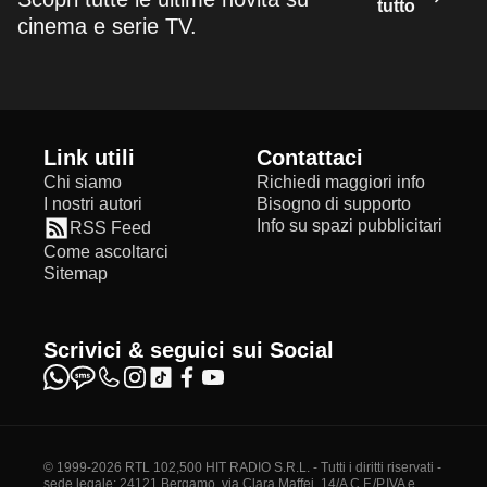
tutto
cinema e serie TV.
Link utili
Contattaci
Chi siamo
Richiedi maggiori info
I nostri autori
Bisogno di supporto
Info su spazi pubblicitari
RSS Feed
Come ascoltarci
Sitemap
Scrivici & seguici sui Social
© 1999-2026 RTL 102,500 HIT RADIO S.R.L. - Tutti i diritti riservati -
sede legale: 24121 Bergamo, via Clara Maffei, 14/A C.F./P.IVA e