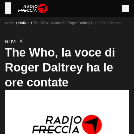
/
/
Home
Notizie
The Who La Voce Di Roger Daltrey Ha Le Ore Contate
NOVITÀ
The Who, la voce di
Roger Daltrey ha le
ore contate