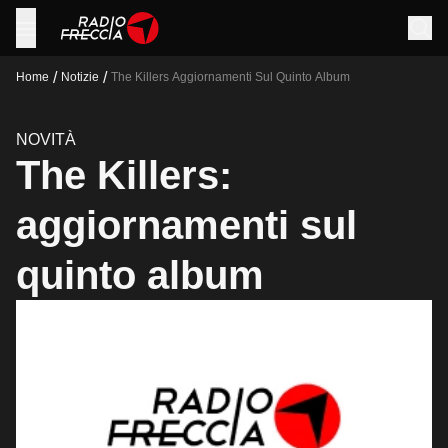
/
/
Home
Notizie
The Killers Aggiornamenti Sul Quinto Album
NOVITÀ
The Killers:
aggiornamenti sul
quinto album