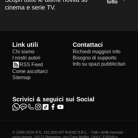
tutto
cinema e serie TV.
Link utili
Contattaci
Chi siamo
Richiedi maggiori info
I nostri autori
Bisogno di supporto
Info su spazi pubblicitari
RSS Feed
Come ascoltarci
Sitemap
Scrivici & seguici sui Social
© 1999-2026 RTL 102,500 HIT RADIO S.R.L. - Tutti i diritti riservati -
sede legale: 24121 Bergamo, via Clara Maffei, 14/A C.F./P.IVA e