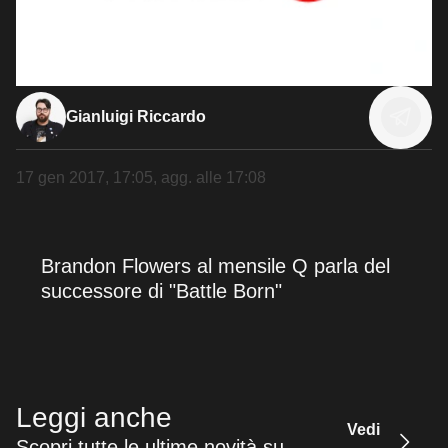
Gianluigi Riccardo
17 gen 2017, 17:05
, agg. alle
17:08
Brandon Flowers al mensile Q parla del
successore di "Battle Born"
Leggi anche
Vedi
Scopri tutte le ultime novità su