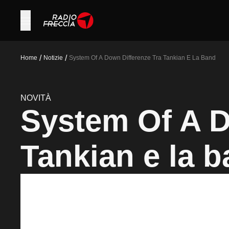
/
/
Home
Notizie
System Of A Down Differenze Tra Tankian E La Band
NOVITÀ
System Of A D
Tankian e la 