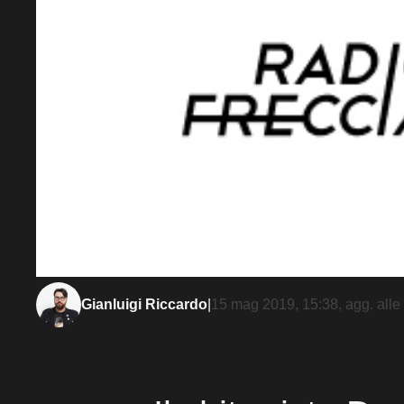
Gianluigi Riccardo
|
15 mag 2019, 15:38
, agg. alle