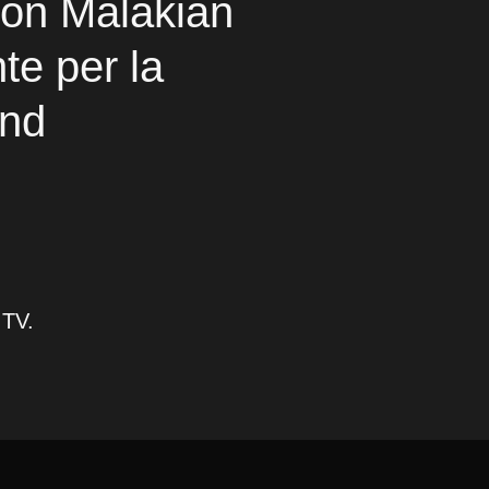
aron Malakian
te per la
and
 TV.