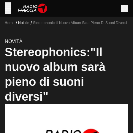
/
/
Home
Notizie
Stereophonicsil Nuovo Album Sara Pieno Di Suoni Diversi
NOVITÀ
Stereophonics:"Il
nuovo album sarà
pieno di suoni
diversi"