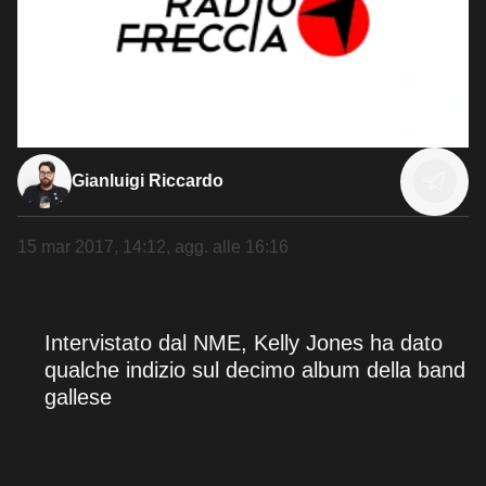
Gianluigi Riccardo
15 mar 2017, 14:12
, agg. alle
16:16
Intervistato dal NME, Kelly Jones ha dato
qualche indizio sul decimo album della band
gallese