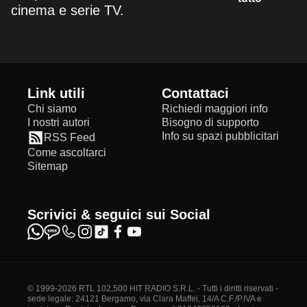
cinema e serie TV.
Link utili
Contattaci
Chi siamo
Richiedi maggiori info
I nostri autori
Bisogno di supporto
Info su spazi pubblicitari
RSS Feed
Come ascoltarci
Sitemap
Scrivici & seguici sui Social
© 1999-2026 RTL 102,500 HIT RADIO S.R.L. - Tutti i diritti riservati -
sede legale: 24121 Bergamo, via Clara Maffei, 14/A C.F./P.IVA e