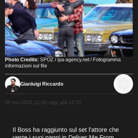
Photo Credits:
SPOZ / ipa-agency.net / Fotogramma
informazioni sul file
Gianluigi Riccardo
06 nov 2024, 11:59
, agg. alle
12:37
Il Boss ha raggiunto sul set l'attore che
veste i suoi panni in Deliver Me From