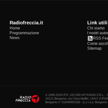
radiofreccia.it
Link utili
Home
Chi siamo
Programmazione
I nostri autor
News
RSS Fe
Come ascolt
Sitemap
© 1999-2026 RTL 102,500 HIT RADIO S.R.L. - Tutti 
24121 Bergamo, via Clara Maffei, 14/A C.F./P.IV
Bergamo n° 01646950160 - (c.c.i.a.a. Bergamo n