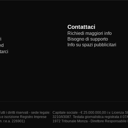
Contattaci
Richiedi maggiori info
i
Bisogno di supporto
Info su spazi pubblicitari
ed
arci
i diritti riservati - sede legale:
Capitale sociale - € 25.000.000,00 i.v. Licenza S
A e iscrizione Registro Imprese
3210/I/3087. Testata giornalistica registrata il 07
. r.e.a. 226901)
1972 Tribunale Monza - Direttore Responsabile I