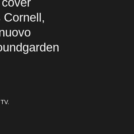
 cover
 Cornell,
 nuovo
Soundgarden
 TV.