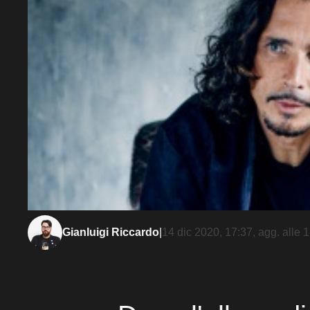
Gianluigi Riccardo
|
14 dic 2020, 17:37
, agg. alle
1