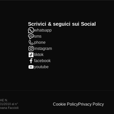
Scrivici & seguici sui Social
whatsapp
sms
phone
instagram
tiktok
facebook
youtube
IAE N.
Cookie Policy
Privacy Policy
/01/2010 al n°
vana Faccioli