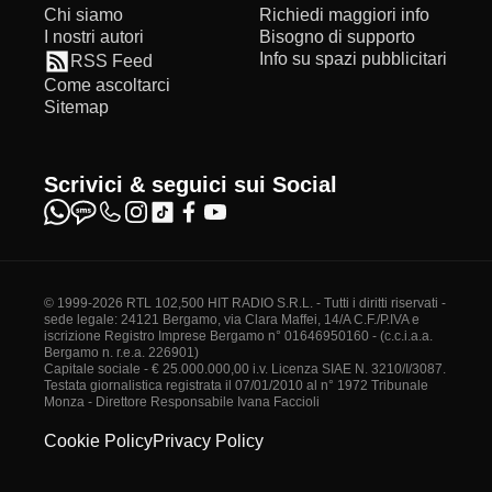
Chi siamo
Richiedi maggiori info
I nostri autori
Bisogno di supporto
Info su spazi pubblicitari
RSS Feed
Come ascoltarci
Sitemap
Scrivici & seguici sui Social
© 1999-2026 RTL 102,500 HIT RADIO S.R.L. - Tutti i diritti riservati -
sede legale: 24121 Bergamo, via Clara Maffei, 14/A C.F./P.IVA e
iscrizione Registro Imprese Bergamo n° 01646950160 - (c.c.i.a.a.
Bergamo n. r.e.a. 226901)
Capitale sociale - € 25.000.000,00 i.v. Licenza SIAE N. 3210/I/3087.
Testata giornalistica registrata il 07/01/2010 al n° 1972 Tribunale
Monza - Direttore Responsabile Ivana Faccioli
Cookie Policy
Privacy Policy