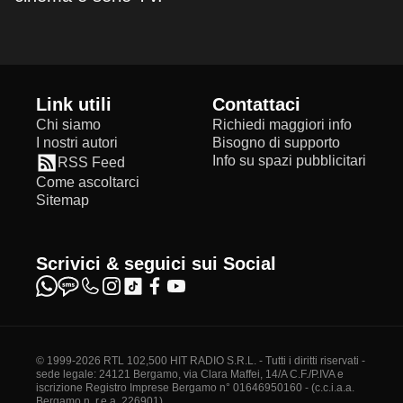
Link utili
Contattaci
Chi siamo
Richiedi maggiori info
I nostri autori
Bisogno di supporto
Info su spazi pubblicitari
RSS Feed
Come ascoltarci
Sitemap
Scrivici & seguici sui Social
© 1999-2026 RTL 102,500 HIT RADIO S.R.L. - Tutti i diritti riservati -
sede legale: 24121 Bergamo, via Clara Maffei, 14/A C.F./P.IVA e
iscrizione Registro Imprese Bergamo n° 01646950160 - (c.c.i.a.a.
Bergamo n. r.e.a. 226901)