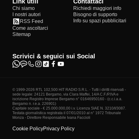
Link utili
Contattaci
Chi siamo
Richiedi maggiori info
I nostri autori
Bisogno di supporto
Info su spazi pubblicitari
RSS Feed
Come ascoltarci
Sitemap
Scrivici & seguici sui Social
© 1999-2026 RTL 102,500 HIT RADIO S.R.L. - Tutti i diritti riservati -
sede legale: 24121 Bergamo, via Clara Maffei, 14/A C.F./P.IVA e
iscrizione Registro Imprese Bergamo n° 01646950160 - (c.c.i.a.a.
Bergamo n. r.e.a. 226901)
Capitale sociale - € 25.000.000,00 i.v. Licenza SIAE N. 3210/I/3087.
Testata giornalistica registrata il 07/01/2010 al n° 1972 Tribunale
Monza - Direttore Responsabile Ivana Faccioli
Cookie Policy
Privacy Policy