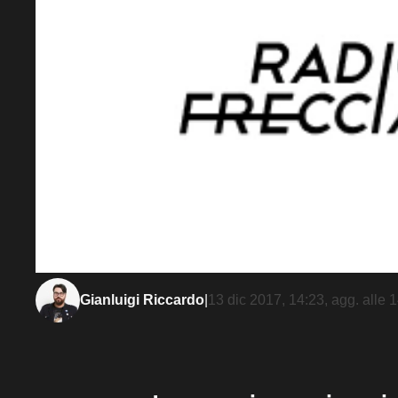
Gianluigi Riccardo
|
13 dic 2017, 14:23
, agg. alle
1