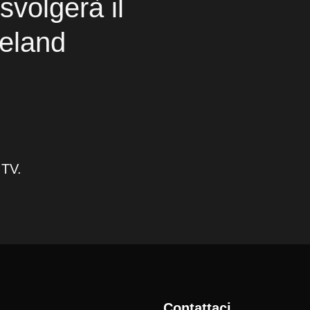
svolgerà il
veland
 TV.
Contattaci