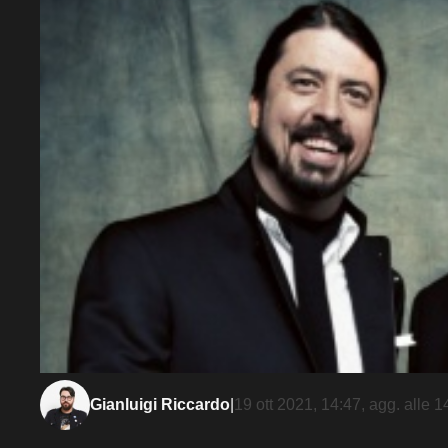
Gianluigi Riccardo
|
19 ott 2021, 14:47
, agg. alle
1