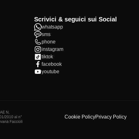
Scrivici & seguici sui Social
whatsapp
sms
phone
instagram
tiktok
facebook
youtube
IAE N.
Cookie Policy
Privacy Policy
/01/2010 al n°
vana Faccioli