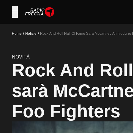
/
/
Home
Notizie
Rock And Roll Hall Of Fame Sara Mccartney A Introdurre I
NOVITÀ
Rock And Roll
sarà McCartney
Foo Fighters