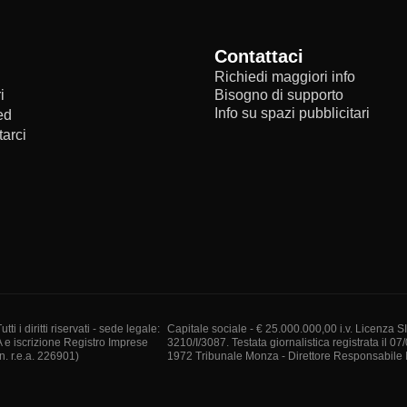
Contattaci
Richiedi maggiori info
i
Bisogno di supporto
Info su spazi pubblicitari
ed
arci
i diritti riservati - sede legale:
Capitale sociale - € 25.000.000,00 i.v. Licenza S
A e iscrizione Registro Imprese
3210/I/3087. Testata giornalistica registrata il 07
. r.e.a. 226901)
1972 Tribunale Monza - Direttore Responsabile I