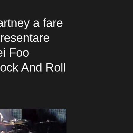
rtney a fare
presentare
ei Foo
Rock And Roll