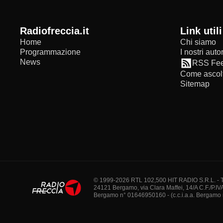
radiofreccia.it
Link utili
Home
Chi siamo
Programmazione
I nostri autor
News
RSS Fe
Come ascolt
Sitemap
© 1999-2026 RTL 102,500 HIT RADIO S.R.L. - Tutti 
24121 Bergamo, via Clara Maffei, 14/A C.F./P.IV
Bergamo n° 01646950160 - (c.c.i.a.a. Bergamo n